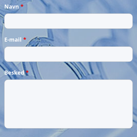
Navn
*
E-mail
*
Besked
*