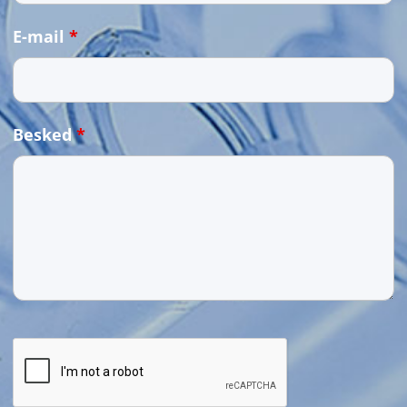
E-mail
*
Besked
*