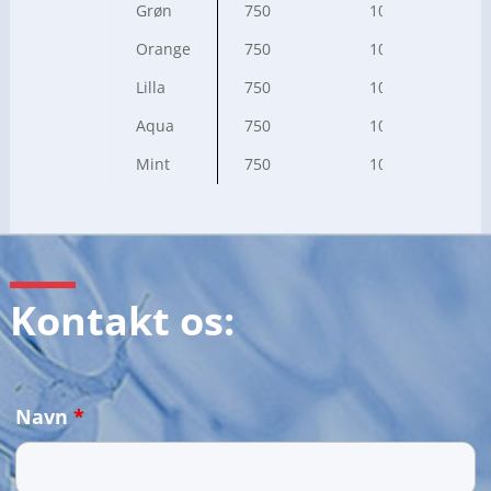
Grøn
750
10-0435
Orange
750
10-0436
Lilla
750
10-0283
Aqua
750
10-0293
Mint
750
10-0303
Kontakt os:
Navn
*