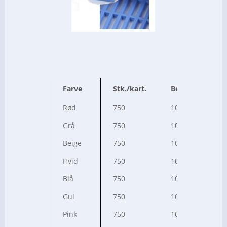
Farve
Stk./kart.
Bestillings nr.
Rød
750
10-0277
Grå
750
10-0279
Beige
750
10-0280
Hvid
750
10-0431
Blå
750
10-0432
Gul
750
10-0433
Pink
750
10-0434