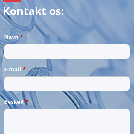
Kontakt os:
Navn
*
E-mail
*
Besked
*